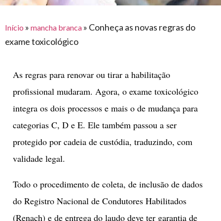
para
e logística
premiações
feira
offshore
o
armazenagem
»
»
Conheça as novas regras do
Início
mancha branca
eventos
agronegócio
toldos
construção
exame toxicológico
lonas
civil
vida
piscinas
As regras para renovar ou tirar a habilitação
de
mercado
caminhoneiro
profissional mudaram. Agora, o exame toxicológico
automotivo
integra os dois processos e mais o de mudança para
móveis,
categorias C, D e E. Ele também passou a ser
calçados,
protegido por cadeia de custódia, traduzindo, com
epi's
validade legal.
e
lonas
Todo o procedimento de coleta, de inclusão de dados
multiúso
do Registro Nacional de Condutores Habilitados
(Renach) e de entrega do laudo deve ter garantia de