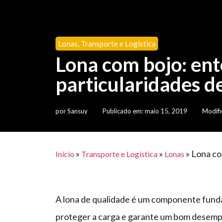
Lonas
,
Transporte e Logística
Lona com bojo: ent
particularidades d
por
Sansuy
Publicado em:
maio 15, 2019
Modifi
»
»
»
Lona co
Início
Transporte e Logística
Lonas
A lona de qualidade é um componente funda
proteger a carga e garante um bom desemp