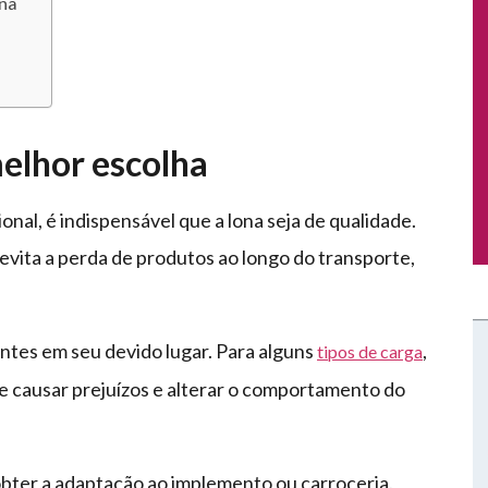
ona
elhor escolha
nal, é indispensável que a lona seja de qualidade.
e evita a perda de produtos ao longo do transporte,
tes em seu devido lugar. Para alguns
,
tipos de carga
de causar prejuízos e alterar o comportamento do
obter a adaptação ao implemento ou carroceria.