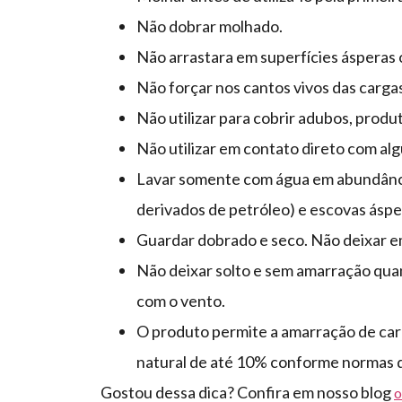
Não dobrar molhado.
Não arrastara em superfícies ásperas 
Não forçar nos cantos vivos das carga
Não utilizar para cobrir adubos, produ
Não utilizar em contato direto com alg
Lavar somente com água em abundânci
derivados de petróleo) e escovas áspe
Guardar dobrado e seco. Não deixar e
Não deixar solto e sem amarração qua
com o vento.
O produto permite a amarração de car
natural de até 10% conforme normas
Gostou dessa dica? Confira em nosso blog
o