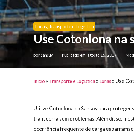
Lonas
,
Transporte e Logística
Use Cotonlona na s
por
Sansuy
Publicado em:
agosto 16, 2017
Modi
»
»
»
Use Cot
Início
Transporte e Logística
Lonas
Utilize Cotonlona da Sansuy para proteger s
transcorra sem problemas. Além disso, most
ocorrência frequente de carga esparramada