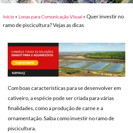
para
e logística
premiações
feira
offshore
o
armazenagem
»
»
Quer investir no
Início
Lonas para Comunicação Visual
eventos
agronegócio
toldos
construção
ramo de piscicultura? Vejas as dicas
lonas
civil
vida
piscinas
de
mercado
caminhoneiro
automotivo
móveis,
calçados,
epi's
Com boas características para se desenvolver em
e
cativeiro, a espécie pode ser criada para várias
lonas
finalidades, como a produção de carne e a
multiúso
ornamentação. Saiba como investir no ramo de
piscicultura.