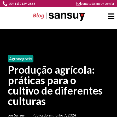
+55 (11) 2139-2888
contato@sansuy.com.br
A
Sansuy
Agronegócio
contato
Produção agrícola:
Agronegócio
cultura
práticas para o
psicultura
do
Coberturas
plástico
cultivo de diferentes
soluções
barracas
em
institucional
culturas
Indústria
sansuy
água
materiais
comunicação
barracas
soluções
gratuitos
Transporte
visual
por
Sansuy
Publicado em:
junho 7, 2024
de