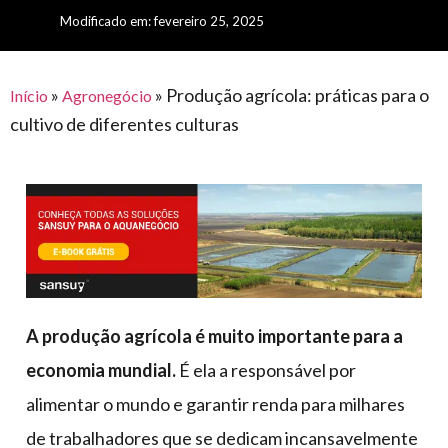
para
e logística
Modificado em: fevereiro 25, 2025
premiações
feira
offshore
o
armazenagem
eventos
agronegócio
toldos
construção
lonas
»
»
Produção agrícola: práticas para o
civil
Início
Agronegócio
cultivo de diferentes culturas
vida
piscinas
de
mercado
caminhoneiro
automotivo
móveis,
calçados,
epi's
e
A produção agrícola é muito importante para a
lonas
economia mundial.
É ela a responsável por
multiúso
alimentar o mundo e garantir renda para milhares
de trabalhadores que se dedicam incansavelmente