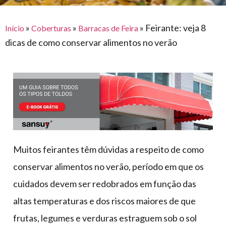
para
e logística
premiações
feira
offshore
o
armazenagem
»
»
»
Feirante: veja 8
Início
Coberturas
Barracas de Feira
eventos
agronegócio
toldos
construção
dicas de como conservar alimentos no verão
lonas
civil
vida
piscinas
de
mercado
caminhoneiro
automotivo
móveis,
calçados,
epi's
Muitos feirantes têm dúvidas a respeito de como
e
conservar alimentos no verão, período em que os
lonas
cuidados devem ser redobrados em função das
multiúso
altas temperaturas e dos riscos maiores de que
frutas, legumes e verduras estraguem sob o sol