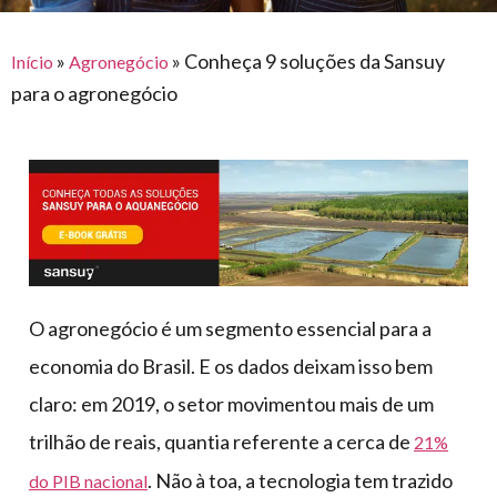
para
e logística
premiações
feira
offshore
o
armazenagem
»
»
Conheça 9 soluções da Sansuy
Início
Agronegócio
eventos
agronegócio
toldos
construção
para o agronegócio
lonas
civil
vida
piscinas
de
mercado
caminhoneiro
automotivo
móveis,
calçados,
epi's
O agronegócio é um segmento essencial para a
e
economia do Brasil. E os dados deixam isso bem
lonas
claro: em 2019, o setor movimentou mais de um
multiúso
trilhão de reais, quantia referente a cerca de
21%
. Não à toa, a tecnologia tem trazido
do PIB nacional