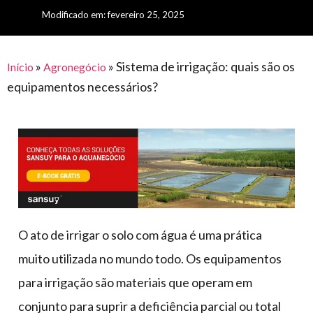
para
e logística
Modificado em: fevereiro 25, 2025
premiações
feira
offshore
o
armazenagem
eventos
agronegócio
toldos
construção
lonas
»
»
Sistema de irrigação: quais são os
civil
Início
Agronegócio
equipamentos necessários?
vida
piscinas
de
mercado
caminhoneiro
automotivo
móveis,
calçados,
epi's
e
O ato de irrigar o solo com água é uma prática
lonas
muito utilizada no mundo todo. Os equipamentos
multiúso
para irrigação são materiais que operam em
conjunto para suprir a deficiência parcial ou total