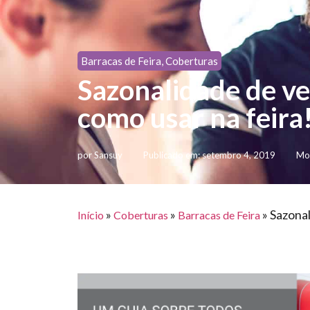
Barracas de Feira
,
Coberturas
Sazonalidade de ve
como usar na feira
por
Sansuy
Publicado em:
setembro 4, 2019
Mod
»
»
»
Sazonal
Início
Coberturas
Barracas de Feira