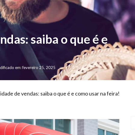
ndas: saiba o que é e
!
ificado em: fevereiro 25, 2025
idade de vendas: saiba o que é e como usar na feira!