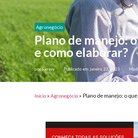
Agronegócio
Plano de manejo: o
e como elaborar?
por
Sansuy
Publicado em:
janeiro 23, 2023
Modi
»
»
Plano de manejo: o que
Início
Agronegócio