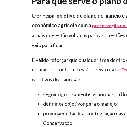
Para que serve o plano
O principal
objetivo do plano de manejo é
econômico agrícola com a
preservação do
atuais que estão voltadas para as questões
veio para ficar.
É válido reforçar que qualquer área dentr
de manejo, conforme está previsto na
Lei Fe
objetivos do plano são:
seguir rigorosamente as normas da U
definir os objetivos para o manejo;
promover e facilitar a integração da
Conservação;