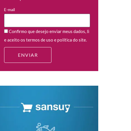
E-mail
Confirmo que desejo enviar meus dados, li
e aceito os termos de uso e política do site.