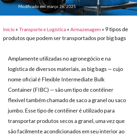
para
e logística
Modificado em: março 26, 2025
premiações
feira
offshore
o
armazenagem
eventos
agronegócio
toldos
construção
lonas
»
»
»
9 tipos de
civil
Início
Transporte e Logística
Armazenagem
produtos que podem ser transportados por big bags
vida
piscinas
de
mercado
caminhoneiro
Amplamente utilizadas no agronegócio e na
automotivo
logística de diversos materiais, as big bags — cujo
móveis,
nome oficial é Flexible Intermediate Bulk
calçados,
Container (FIBC) — são um tipo de contêiner
epi's
e
flexível também chamado de saco a granel ou saco
lonas
jumbo. Esse tipo de contêiner é utilizado para
multiúso
transportar produtos secos a granel, uma vez que
são facilmente acondicionados em seu interior ao