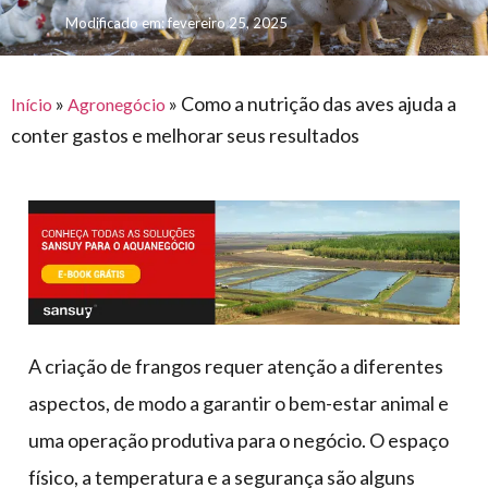
para
e logística
Modificado em: fevereiro 25, 2025
premiações
feira
offshore
o
armazenagem
eventos
agronegócio
toldos
construção
lonas
»
»
Como a nutrição das aves ajuda a
civil
Início
Agronegócio
conter gastos e melhorar seus resultados
vida
piscinas
de
mercado
caminhoneiro
automotivo
móveis,
calçados,
epi's
e
A criação de frangos requer atenção a diferentes
lonas
aspectos, de modo a garantir o bem-estar animal e
multiúso
uma operação produtiva para o negócio. O espaço
físico, a temperatura e a segurança são alguns