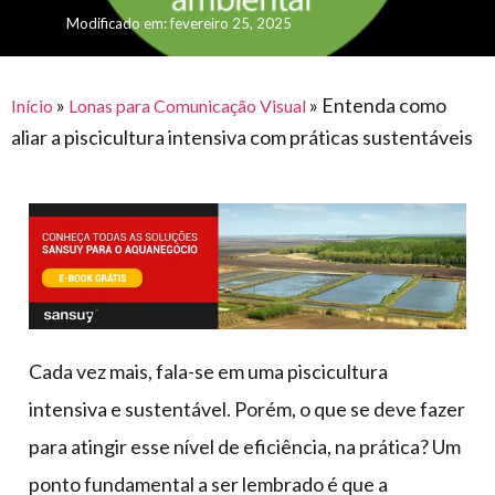
para
e logística
Modificado em: fevereiro 25, 2025
premiações
feira
offshore
o
armazenagem
eventos
agronegócio
toldos
construção
lonas
»
»
Entenda como
civil
Início
Lonas para Comunicação Visual
aliar a piscicultura intensiva com práticas sustentáveis
vida
piscinas
de
mercado
caminhoneiro
automotivo
móveis,
calçados,
epi's
e
Cada vez mais, fala-se em uma piscicultura
lonas
intensiva e sustentável. Porém, o que se deve fazer
multiúso
para atingir esse nível de eficiência, na prática? Um
ponto fundamental a ser lembrado é que a