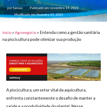
para
e logística
premiações
feira
offshore
por
Sansuy
Publicado em:
novembro 19, 2023
o
armazenagem
Modificado em: fevereiro 25, 2025
eventos
agronegócio
toldos
construção
lonas
civil
vida
piscinas
»
»
Entenda como a gestão sanitária
Início
Agronegócio
de
na piscicultura pode otimizar sua produção
mercado
caminhoneiro
automotivo
móveis,
calçados,
epi's
e
lonas
A piscicultura, um setor vital da aquicultura,
multiúso
enfrenta constantemente o desafio de manter a
saúde e a produtividade do plantel. Nesse