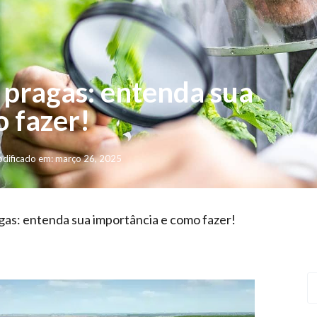
pragas: entenda sua
 fazer!
dificado em: março 26, 2025
as: entenda sua importância e como fazer!