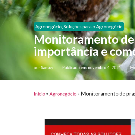
Agronegócio
,
Soluções para o Agronegócio
Monitoramento de 
importância e como
por
Sansuy
Publicado em:
novembro 4, 2021
Mo
»
»
Monitoramento de prag
Início
Agronegócio