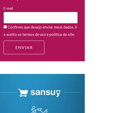
E-mail
Confirmo que desejo enviar meus dados, li
e aceito os termos de uso e política do site.