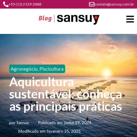
+55 (11) 2139-2888
contato@sansuy.com.br
A
Sansuy
Agronegócio
,
Piscicultura
contato
Aquicultura
Agronegócio
cultura
sustentável: conheça
psicultura
do
Coberturas
plástico
as principais práticas
soluções
barracas
em
institucional
Indústria
sansuy
água
por
Sansuy
Publicado em:
junho 19, 2024
materiais
comunicação
barracas
soluções
Modificado em: fevereiro 25, 2025
gratuitos
Transporte
visual
de