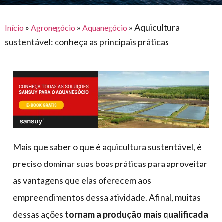
para
e logística
premiações
feira
offshore
o
armazenagem
»
»
»
Aquicultura
Início
Agronegócio
Aquanegócio
eventos
agronegócio
toldos
construção
sustentável: conheça as principais práticas
lonas
civil
vida
piscinas
de
mercado
caminhoneiro
automotivo
móveis,
calçados,
epi's
Mais que saber o que é aquicultura sustentável, é
e
preciso dominar suas boas práticas para aproveitar
lonas
as vantagens que elas oferecem aos
multiúso
empreendimentos dessa atividade. Afinal, muitas
dessas ações
tornam a produção mais qualificada