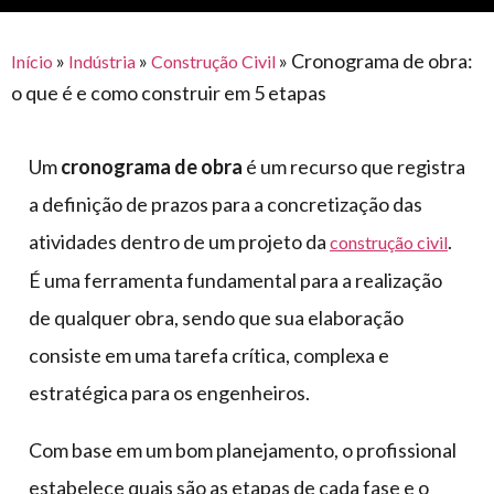
para
e logística
premiações
feira
offshore
o
armazenagem
»
»
»
Cronograma de obra:
Início
Indústria
Construção Civil
eventos
agronegócio
toldos
construção
o que é e como construir em 5 etapas
lonas
civil
vida
piscinas
Um
cronograma de obra
é um recurso que registra
de
mercado
caminhoneiro
a definição de prazos para a concretização das
automotivo
atividades dentro de um projeto da
.
construção civil
móveis,
É uma ferramenta fundamental para a realização
calçados,
de qualquer obra, sendo que sua elaboração
epi's
consiste em uma tarefa crítica, complexa e
e
lonas
estratégica para os engenheiros.
multiúso
Com base em um bom planejamento, o profissional
estabelece quais são as etapas de cada fase e o