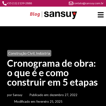
+55 (11) 2139-2888
contato@sansuy.com.br
A
Sansuy
Construção Civil
,
Indústria
contato
Cronograma de obra:
Agronegócio
cultura
o que é e como
psicultura
do
Coberturas
plástico
construir em 5 etapas
soluções
barracas
em
institucional
Indústria
sansuy
água
por
Sansuy
Publicado em:
dezembro 27, 2022
materiais
comunicação
barracas
soluções
Modificado em: fevereiro 25, 2025
gratuitos
Transporte
visual
de