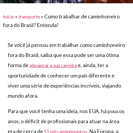
para
e logística
premiações
feira
offshore
o
armazenagem
»
»
Como trabalhar de caminhoneiro
Início
transporte
eventos
agronegócio
toldos
construção
fora do Brasil? Entenda!
lonas
civil
vida
piscinas
Se você já pensou em trabalhar como caminhoneiro
de
mercado
caminhoneiro
fora do Brasil, saiba que essa pode ser uma ótima
automotivo
forma de
e, ainda, ter a
alavancar a sua carreira
móveis,
oportunidade de conhecer um país diferente e
calçados,
viver uma série de experiências incríveis, viajando
epi's
mundo afora.
e
lonas
Para que você tenha uma ideia, nos EUA, há poucos
multiúso
anos, o déficit de profissionais para atuar na área
era de cerca de
. Na Europa, a
51 mil caminhoneiros