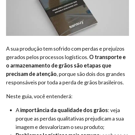
feira
armazenagem
premiações
o
construção
toldos
lonas
agronegócio
eventos
civil
vida
piscinas
de
caminhoneiro
mercado
A sua produção tem sofrido com perdas e prejuízos
automotivo
gerados pelos processos logísticos.
O transporte e
móveis,
o armazenamento de grãos são etapas que
calçados,
precisam de atenção
, porque são dois dos grandes
epi's
responsáveis por toda a perda de grãos brasileiros.
e
lonas
Neste guia, você entenderá:
multiúso
A
importância da qualidade dos grãos
: veja
porque as perdas qualitativas prejudicam a sua
imagem e desvalorizam o seu produto;