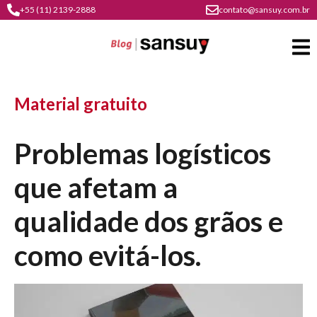
+55 (11) 2139-2888
contato@sansuy.com.br
Material gratuito
A
Sansuy
Problemas logísticos
contato
Agronegócio
que afetam a
cultura
psicultura
Coberturas
do
qualidade dos grãos e
soluções
plástico
barracas
Indústria
em
como evitá-los.
institucional
sansuy
água
comunicação
Transporte
materiais
barracas
soluções
visual
e logística
gratuitos
de
para
offshore