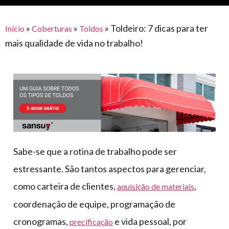
para
e logística
premiações
feira
offshore
o
armazenagem
»
»
»
Toldeiro: 7 dicas para ter
Início
Coberturas
Toldos
eventos
agronegócio
toldos
construção
mais qualidade de vida no trabalho!
lonas
civil
vida
piscinas
de
mercado
caminhoneiro
automotivo
móveis,
calçados,
epi's
Sabe-se que a rotina de trabalho pode ser
e
estressante. São tantos aspectos para gerenciar,
lonas
como carteira de clientes,
,
aquisição de materiais
multiúso
coordenação de equipe, programação de
cronogramas,
e vida pessoal, por
precificação