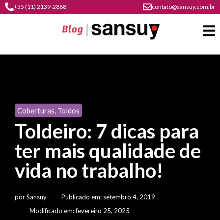
+55 (11) 2139-2888
contato@sansuy.com.br
A
Sansuy
Coberturas
,
Toldos
contato
Toldeiro: 7 dicas para
Agronegócio
cultura
ter mais qualidade de
psicultura
do
Coberturas
plástico
vida no trabalho!
soluções
barracas
em
institucional
Indústria
sansuy
água
por
Sansuy
Publicado em:
setembro 4, 2019
materiais
comunicação
barracas
soluções
Modificado em: fevereiro 25, 2025
gratuitos
Transporte
visual
de