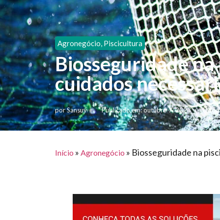
Agronegócio
,
Piscicultura
Biosseguridade na p
cuidados necessári
por
Sansuy
Publicado em:
outubro 7, 2023
Modi
»
»
Biosseguridade na pisci
Início
Agronegócio