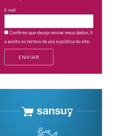
E-mail
Confirmo que desejo enviar meus dados, li
e aceito os termos de uso e política do site.