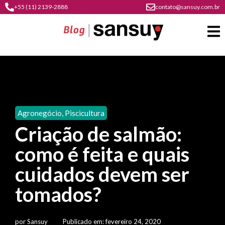
+55 (11) 2139-2888
contato@sansuy.com.br
A
Sansuy
Agronegócio
,
Piscicultura
contato
Criação de salmão:
Agronegócio
cultura
como é feita e quais
psicultura
do
Coberturas
plástico
cuidados devem ser
soluções
barracas
em
institucional
tomados?
Indústria
sansuy
água
materiais
comunicação
barracas
soluções
gratuitos
Transporte
visual
por
Sansuy
Publicado em:
fevereiro 24, 2020
de