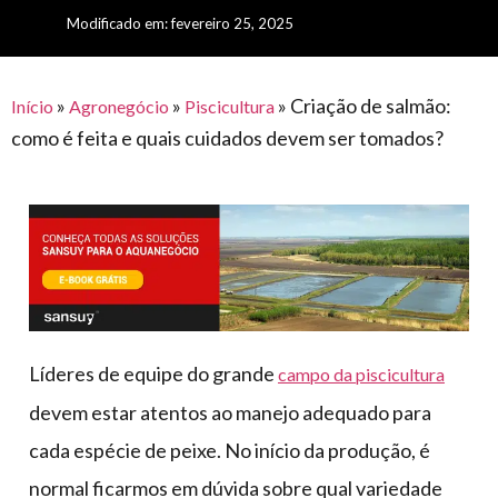
para
e logística
Modificado em: fevereiro 25, 2025
premiações
feira
offshore
o
armazenagem
eventos
agronegócio
toldos
construção
lonas
»
»
»
Criação de salmão:
civil
Início
Agronegócio
Piscicultura
como é feita e quais cuidados devem ser tomados?
vida
piscinas
de
mercado
caminhoneiro
automotivo
móveis,
calçados,
epi's
e
Líderes de equipe do grande
campo da piscicultura
lonas
devem estar atentos ao manejo adequado para
multiúso
cada espécie de peixe. No início da produção, é
normal ficarmos em dúvida sobre qual variedade