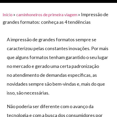
para
e logística
premiações
feira
offshore
o
armazenagem
»
»
Impressão de
Início
caminhoneiros de primeira viagem
eventos
agronegócio
toldos
construção
grandes formatos: conheça as 4 tendências
lonas
civil
vida
piscinas
A impressão de grandes formatos sempre se
de
mercado
caminhoneiro
caracterizou pelas constantes inovações. Por mais
automotivo
que alguns formatos tenham garantido o seu lugar
móveis,
no mercado e gerado uma certa padronização
calçados,
no atendimento de demandas específicas, as
epi's
novidades sempre são bem-vindas e, mais do que
e
lonas
isso, são necessárias.
multiúso
Não poderia ser diferente com o avanço da
tecnologia e com a busca dos consumidores por