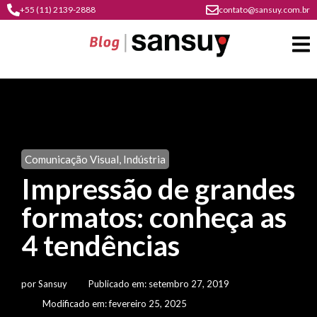
+55 (11) 2139-2888
contato@sansuy.com.br
A
Sansuy
Comunicação Visual
,
Indústria
contato
Impressão de grandes
Agronegócio
cultura
formatos: conheça as
psicultura
do
Coberturas
plástico
4 tendências
soluções
barracas
em
institucional
Indústria
sansuy
água
por
Sansuy
Publicado em:
setembro 27, 2019
materiais
comunicação
barracas
soluções
Modificado em: fevereiro 25, 2025
gratuitos
Transporte
visual
de