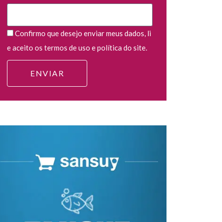
Confirmo que desejo enviar meus dados, li
e aceito os termos de uso e política do site.