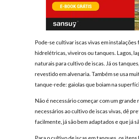
Pode-se cultivar iscas vivas em instalações 
hidrelétricas, viveiros ou tanques. Lagos, l
naturais para cultivo de iscas. Já os tanqu
revestido em alvenaria. Também se usa mui
tanque-rede: gaiolas que boiam na superfíci
Não é necessário começar com um grande r
necessários ao cultivo de iscas vivas, dê p
facilmente, já são bem adaptados e que já s
Para o cultivo de iscas em tanques, os ite