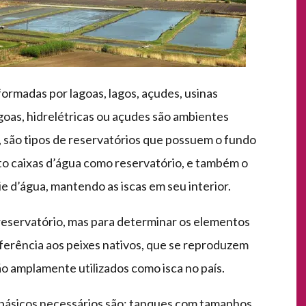
formadas por lagoas, lagos, açudes, usinas
agoas, hidrelétricas ou açudes são ambientes
es, são tipos de reservatórios que possuem o fundo
to caixas d’água como reservatório, e também o
e d’água, mantendo as iscas em seu interior.
eservatório, mas para determinar os elementos
referência aos peixes nativos, que se reproduzem
ão amplamente utilizados como isca no país.
ns básicos necessários são: tanques com tamanhos