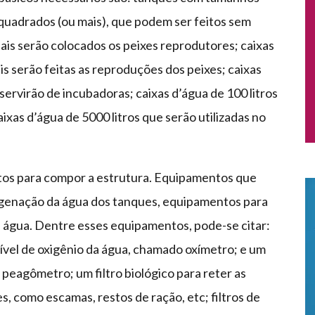
quadrados (ou mais), que podem ser feitos sem
ais serão colocados os peixes reprodutores; caixas
is serão feitas as reproduções dos peixes; caixas
ervirão de incubadoras; caixas d’água de 100 litros
caixas d’água de 5000 litros que serão utilizadas no
tos para compor a estrutura. Equipamentos que
oxigenação da água dos tanques, equipamentos para
 água. Dentre esses equipamentos, pode-se citar:
ível de oxigênio da água, chamado oxímetro; e um
peagômetro; um filtro biológico para reter as
, como escamas, restos de ração, etc; filtros de