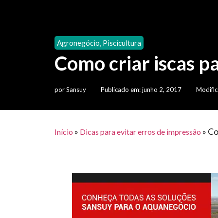
Agronegócio
,
Piscicultura
Como criar iscas p
por
Sansuy
Publicado em:
junho 2, 2017
Modific
»
»
Co
Início
Dicas para evitar erros de impressão