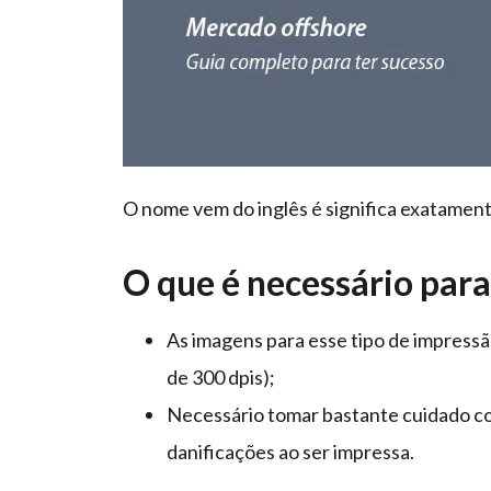
O nome vem do inglês é significa exatament
O que é necessário para
As imagens para esse tipo de impressã
de 300 dpis);
Necessário tomar bastante cuidado co
danificações ao ser impressa.