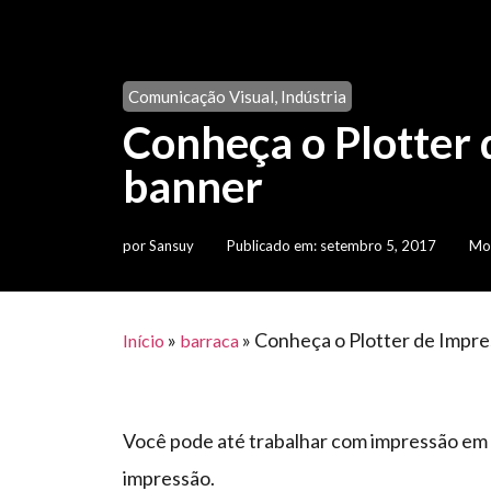
Comunicação Visual
,
Indústria
Conheça o Plotter 
banner
por
Sansuy
Publicado em:
setembro 5, 2017
Mod
»
»
Conheça o Plotter de Impre
Início
barraca
Você pode até trabalhar com impressão em 
impressão.