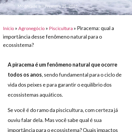
para
e logística
Modificado em: fevereiro 25, 2025
premiações
feira
offshore
o
armazenagem
eventos
agronegócio
toldos
construção
lonas
»
»
»
Piracema: qual a
civil
Início
Agronegócio
Piscicultura
importância desse fenômeno natural para o
vida
piscinas
ecossistema?
de
mercado
caminhoneiro
automotivo
A piracema é um fenômeno natural que ocorre
móveis,
todos os anos
, sendo fundamental para o ciclo de
calçados,
vida dos peixes e para garantir o equilíbrio dos
epi's
ecossistemas aquáticos.
e
lonas
Se você é do ramo da piscicultura, com certeza já
multiúso
ouviu falar dela. Mas você sabe qual é sua
importância para o ecossistema? Quais impactos