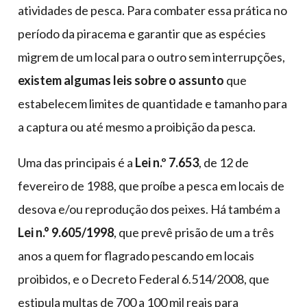
atividades de pesca. Para combater essa prática no
período da piracema e garantir que as espécies
migrem de um local para o outro sem interrupções,
existem algumas leis sobre o assunto
que
estabelecem limites de quantidade e tamanho para
a captura ou até mesmo a proibição da pesca.
Uma das principais é a
Lei n.º 7.653
, de 12 de
fevereiro de 1988, que proíbe a pesca em locais de
desova e/ou reprodução dos peixes. Há também a
Lei n.° 9.605/1998
, que prevê prisão de um a três
anos a quem for flagrado pescando em locais
proibidos, e o Decreto Federal 6.514/2008, que
estipula multas de 700 a 100 mil reais para