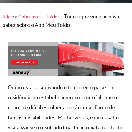
para
e logística
premiações
feira
offshore
o
armazenagem
»
»
»
Tudo o que você precisa
Início
Coberturas
Toldos
eventos
agronegócio
toldos
construção
saber sobre o App Meu Toldo
lonas
civil
vida
piscinas
de
mercado
caminhoneiro
automotivo
móveis,
calçados,
epi's
Quem está pesquisando o toldo certo para sua
e
residência ou estabelecimento comercial sabe o
lonas
quanto é difícil escolher a opção ideal diante de
multiúso
tantas possibilidades. Muitas vezes, é um desafio
visualizar se o resultado final ficará exatamente do