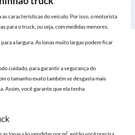
minhão truck
s características do veículo. Por isso, o motorista
ias para o truck, ou seja, com medidas menores.
para a largura. As lonas muito largas podem ficar
do cuidado, para garantir a segurança do
 com o tamanho exato também se desgasta mais
a. Assim, você garante que ela tenha
uck
 as lonas são vendidas por m², então você precisa