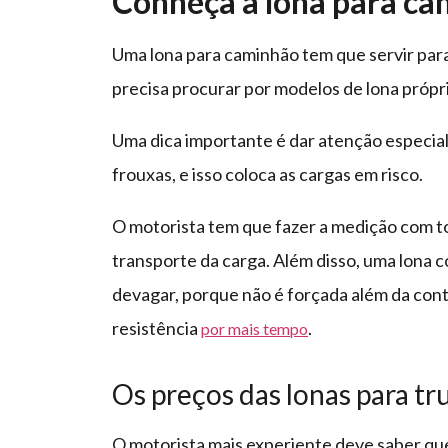
Conheça a lona para ca
Uma lona para caminhão tem que servir para a
precisa procurar por modelos de lona própr
Uma dica importante é dar atenção especial 
frouxas, e isso coloca as cargas em risco.
O motorista tem que fazer a medição com to
transporte da carga. Além disso, uma lona
devagar, porque não é forçada além da cont
resistência
.
por mais tempo
Os preços das lonas para tr
O motorista mais experiente deve saber que