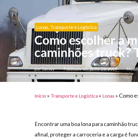
Lonas
,
Transporte e Logística
Como escolher a m
caminhões truck? 
por
Sansuy
Publicado em:
junho 23, 2019
Modif
»
»
»
Como es
Início
Transporte e Logística
Lonas
Encontrar uma boa lona para caminhão truc
afinal, proteger a carroceria e a carga é fu