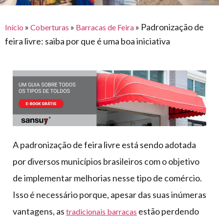
para
e logística
premiações
feira
offshore
o
armazenagem
»
»
»
Padronização de
Início
Coberturas
Barracas de Feira
eventos
agronegócio
toldos
construção
feira livre: saiba por que é uma boa iniciativa
lonas
civil
vida
piscinas
de
mercado
caminhoneiro
automotivo
móveis,
calçados,
epi's
A padronização de feira livre está sendo adotada
e
por diversos municípios brasileiros com o objetivo
lonas
de implementar melhorias nesse tipo de comércio.
multiúso
Isso é necessário porque, apesar das suas inúmeras
vantagens, as
estão perdendo
tradicionais barracas