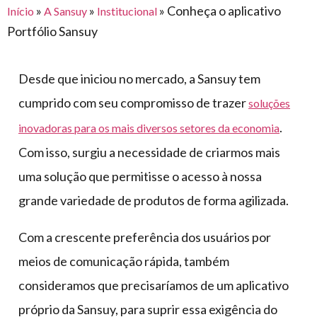
para
»
»
»
Conheça o aplicativo
Início
A Sansuy
Institucional
e logística
premiações
feira
offshore
o
Portfólio Sansuy
armazenagem
eventos
agronegócio
toldos
construção
lonas
civil
Desde que iniciou no mercado, a Sansuy tem
vida
piscinas
cumprido com seu compromisso de trazer
soluções
de
mercado
.
inovadoras para os mais diversos setores da economia
caminhoneiro
automotivo
Com isso, surgiu a necessidade de criarmos mais
móveis,
uma solução que permitisse o acesso à nossa
calçados,
grande variedade de produtos de forma agilizada.
epi's
e
Com a crescente preferência dos usuários por
lonas
meios de comunicação rápida, também
multiúso
consideramos que precisaríamos de um aplicativo
próprio da Sansuy, para suprir essa exigência do