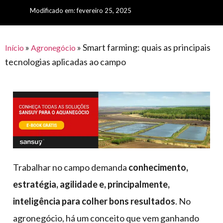
para
e logística
Modificado em: fevereiro 25, 2025
premiações
feira
offshore
o
armazenagem
eventos
agronegócio
toldos
construção
lonas
»
»
Smart farming: quais as principais
civil
Início
Agronegócio
tecnologias aplicadas ao campo
vida
piscinas
de
mercado
caminhoneiro
automotivo
móveis,
calçados,
epi's
e
Trabalhar no campo demanda
conhecimento,
lonas
estratégia, agilidade e, principalmente,
multiúso
inteligência para colher bons resultados
. No
agronegócio, há um conceito que vem ganhando