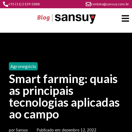
+55 (11) 2139-2888
contato@sansuy.com.br
A
Sansuy
Agronegócio
contato
Smart farming: quais
Agronegócio
cultura
as principais
psicultura
do
Coberturas
plástico
tecnologias aplicadas
soluções
barracas
em
institucional
ao campo
Indústria
sansuy
água
materiais
comunicação
barracas
soluções
gratuitos
Transporte
visual
por
Sansuy
Publicado em:
dezembro 12, 2022
de