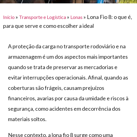
para
e logística
premiações
feira
offshore
o
armazenagem
»
»
»
Lona Fio 8: o que é,
Início
Transporte e Logística
Lonas
eventos
agronegócio
toldos
construção
para que serve e como escolher a ideal
lonas
civil
vida
piscinas
A proteção da carga no transporte rodoviário e na
de
mercado
caminhoneiro
armazenagem é um dos aspectos mais importantes
automotivo
quando se trata de preservar as mercadorias e
móveis,
evitar interrupções operacionais. Afinal, quando as
calçados,
coberturas são frágeis, causam prejuízos
epi's
financeiros, avarias por causa da umidade e riscos à
e
lonas
segurança, como acidentes em decorrência dos
multiúso
materiais soltos.
Nesse contexto, a lona fio 8 surge como uma