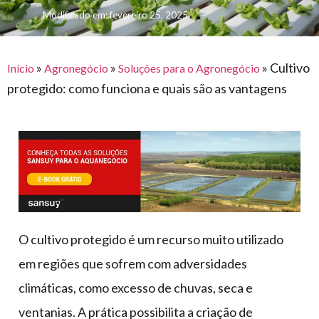
para
e logística
Modificado em: fevereiro 25, 2025
premiações
feira
offshore
o
armazenagem
eventos
agronegócio
toldos
construção
lonas
»
»
»
Cultivo
civil
Início
Agronegócio
Soluções para o Agronegócio
protegido: como funciona e quais são as vantagens
vida
piscinas
de
mercado
caminhoneiro
automotivo
móveis,
calçados,
epi's
e
O cultivo protegido é um recurso muito utilizado
lonas
em regiões que sofrem com adversidades
multiúso
climáticas, como excesso de chuvas, seca e
ventanias. A prática possibilita a criação de