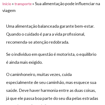
para
»
»
Sua alimentação pode influenciar na
Início
transporte
e logística
premiações
feira
offshore
o
viagem
armazenagem
eventos
agronegócio
toldos
construção
lonas
civil
Uma alimentação balanceada garante bem-estar.
vida
piscinas
Quando o cuidado é para a vida profissional,
de
mercado
recomenda-se atenção redobrada.
caminhoneiro
automotivo
Se o indivíduo em questão é motorista, o equilíbrio
móveis,
é ainda mais exigido.
calçados,
epi's
O caminhoneiro, muitas vezes, cuida
e
lonas
especialmente de seu caminhão, mas esquece sua
multiúso
saúde. Deve haver harmonia entre as duas coisas,
já que ele passa boa parte do seu dia pelas estradas