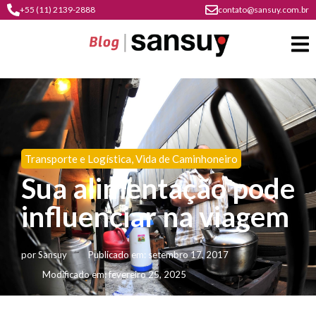
+55 (11) 2139-2888
contato@sansuy.com.br
A
Sansuy
Transporte e Logística
,
Vida de Caminhoneiro
contato
Sua alimentação pode
Agronegócio
cultura
influenciar na viagem
psicultura
do
Coberturas
plástico
soluções
barracas
em
por
Sansuy
Publicado em:
setembro 17, 2017
institucional
Indústria
sansuy
água
Modificado em: fevereiro 25, 2025
materiais
comunicação
barracas
soluções
gratuitos
Transporte
visual
de