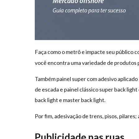
Faça como o metrô e impacte seu público c
você encontra uma variedade de produtos p
Também painel super com adesivo aplicado s
de escada e painel clássico super back light
back light e master back light.
Por fim, adesivação de trens, pisos, pilares;
Publicidade nas ruas