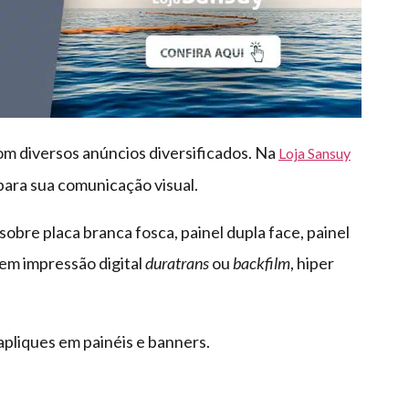
om diversos anúncios diversificados. Na
Loja Sansuy
ara sua comunicação visual.
obre placa branca fosca, painel dupla face, painel
 em impressão digital
duratrans
ou
backfilm
, hiper
 apliques em painéis e banners.