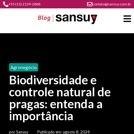
+55 (11) 2139-2888
contato@sansuy.com.br
A
Sansuy
Agronegócio
contato
Biodiversidade e
Agronegócio
cultura
controle natural de
psicultura
do
Coberturas
plástico
pragas: entenda a
soluções
barracas
em
institucional
importância
Indústria
sansuy
água
materiais
comunicação
barracas
soluções
gratuitos
Transporte
visual
por
Sansuy
Publicado em:
agosto 8, 2024
de