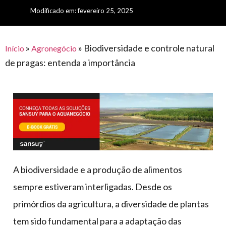
para
e logística
Modificado em: fevereiro 25, 2025
premiações
feira
offshore
o
armazenagem
eventos
agronegócio
toldos
construção
lonas
»
»
Biodiversidade e controle natural
civil
Início
Agronegócio
de pragas: entenda a importância
vida
piscinas
de
mercado
caminhoneiro
automotivo
móveis,
calçados,
epi's
e
A biodiversidade e a produção de alimentos
lonas
sempre estiveram interligadas. Desde os
multiúso
primórdios da agricultura, a diversidade de plantas
tem sido fundamental para a adaptação das