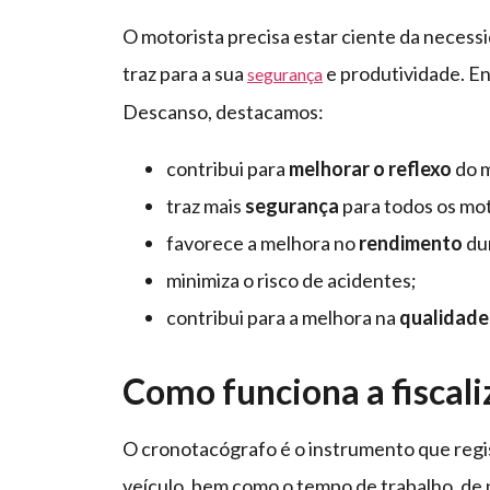
O motorista precisa estar ciente da necessi
traz para a sua
e produtividade. En
segurança
Descanso, destacamos:
contribui para
melhorar o reflexo
do m
traz mais
segurança
para todos os mot
favorece a melhora no
rendimento
du
minimiza o risco de acidentes;
contribui para a melhora na
qualidade
Como funciona a fiscali
O cronotacógrafo é o instrumento que regist
veículo, bem como o tempo de trabalho, de p