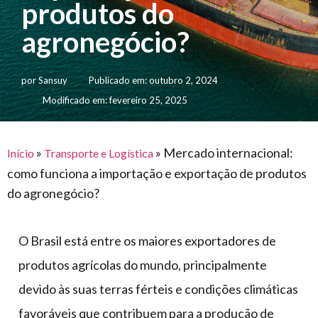
produtos do
para
e logística
premiações
feira
offshore
o
agronegócio?
armazenagem
eventos
agronegócio
toldos
construção
lonas
civil
por
Sansuy
Publicado em:
outubro 2, 2024
vida
piscinas
Modificado em: fevereiro 25, 2025
de
mercado
caminhoneiro
automotivo
»
»
Mercado internacional:
Início
Transporte e Logística
móveis,
como funciona a importação e exportação de produtos
calçados,
do agronegócio?
epi's
e
O Brasil está entre os maiores exportadores de
lonas
produtos agrícolas do mundo, principalmente
multiúso
devido às suas terras férteis e condições climáticas
favoráveis que contribuem para a produção de