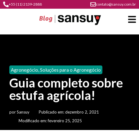
+55 (11) 2139-2888
contato@sansuy.com.br
A
Sansuy
Agronegócio
,
Soluções para o Agronegócio
contato
Guia completo sobre
Agronegócio
cultura
estufa agrícola!
psicultura
do
Coberturas
plástico
soluções
barracas
em
por
Sansuy
Publicado em:
dezembro 2, 2021
institucional
Indústria
sansuy
água
Modificado em: fevereiro 25, 2025
materiais
comunicação
barracas
soluções
gratuitos
Transporte
visual
de