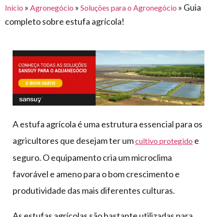
para
»
»
»
Guia
Início
Agronegócio
Soluções para o Agronegócio
e logística
premiações
feira
offshore
o
completo sobre estufa agrícola!
armazenagem
eventos
agronegócio
toldos
construção
lonas
civil
vida
piscinas
de
mercado
caminhoneiro
automotivo
móveis,
A estufa agrícola é uma estrutura essencial para os
calçados,
agricultores que desejam ter um
e
cultivo protegido
epi's
e
seguro. O equipamento cria um microclima
lonas
favorável e ameno para o bom crescimento e
multiúso
produtividade das mais diferentes culturas.
As estufas agrícolas são bastante utilizadas para