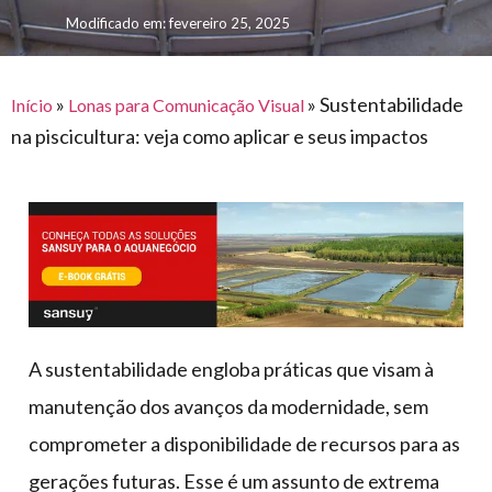
para
e logística
Modificado em: fevereiro 25, 2025
premiações
feira
offshore
o
armazenagem
eventos
agronegócio
toldos
construção
lonas
»
»
Sustentabilidade
civil
Início
Lonas para Comunicação Visual
na piscicultura: veja como aplicar e seus impactos
vida
piscinas
de
mercado
caminhoneiro
automotivo
móveis,
calçados,
epi's
e
A sustentabilidade engloba práticas que visam à
lonas
manutenção dos avanços da modernidade, sem
multiúso
comprometer a disponibilidade de recursos para as
gerações futuras. Esse é um assunto de extrema