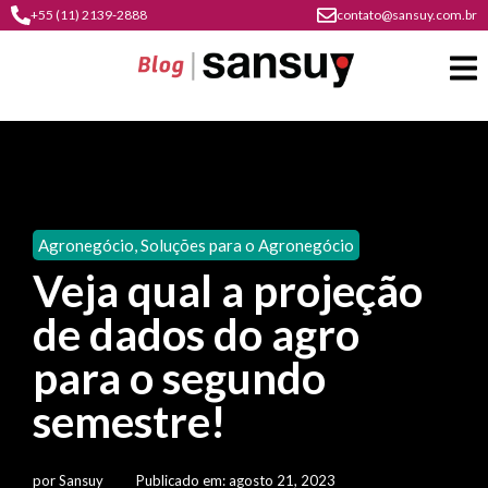
+55 (11) 2139-2888
contato@sansuy.com.br
A
Sansuy
Agronegócio
,
Soluções para o Agronegócio
contato
Veja qual a projeção
Agronegócio
cultura
de dados do agro
psicultura
do
Coberturas
plástico
para o segundo
soluções
barracas
em
institucional
semestre!
Indústria
sansuy
água
materiais
comunicação
barracas
soluções
gratuitos
Transporte
visual
por
Sansuy
Publicado em:
agosto 21, 2023
de