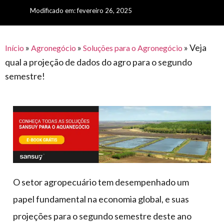
para
e logística
Modificado em: fevereiro 26, 2025
premiações
feira
offshore
o
armazenagem
eventos
agronegócio
toldos
construção
lonas
»
»
»
Veja
civil
Início
Agronegócio
Soluções para o Agronegócio
qual a projeção de dados do agro para o segundo
vida
piscinas
semestre!
de
mercado
caminhoneiro
automotivo
móveis,
calçados,
epi's
e
lonas
O setor agropecuário tem desempenhado um
multiúso
papel fundamental na economia global, e suas
projeções para o segundo semestre deste ano