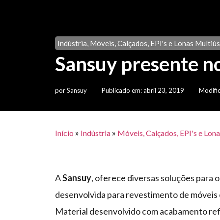
Indústria
,
Móveis, Calçados, EPI's e Lonas Multiú
Sansuy presente n
por
Sansuy
Publicado em:
abril 23, 2019
Modifi
»
»
Início
Indústria
Móveis, Calçados, EPI's e Lon
A
Sansuy
, oferece diversas soluções para 
desenvolvida para revestimento de móveis e
Material desenvolvido com acabamento ref