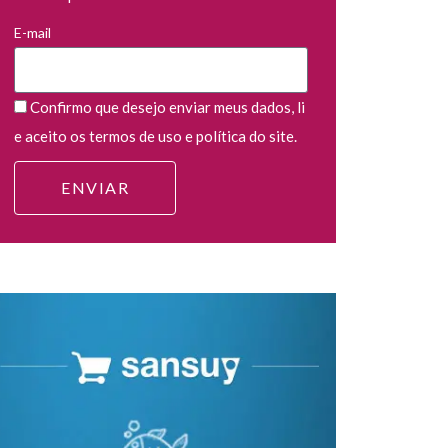
E-mail
Confirmo que desejo enviar meus dados, li
e aceito os termos de uso e política do site.