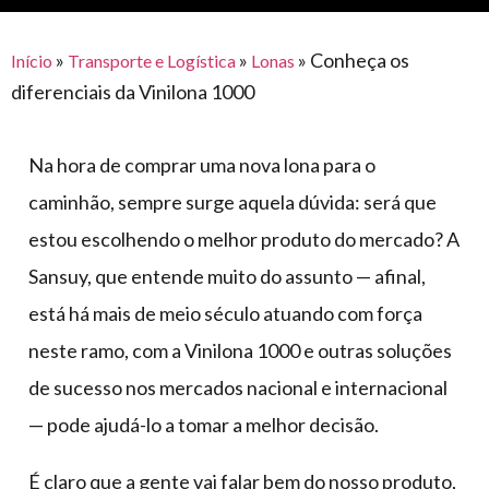
para
e logística
premiações
feira
offshore
o
armazenagem
»
»
»
Conheça os
Início
Transporte e Logística
Lonas
eventos
agronegócio
toldos
construção
diferenciais da Vinilona 1000
lonas
civil
vida
piscinas
Na hora de comprar uma nova lona para o
de
mercado
caminhoneiro
caminhão, sempre surge aquela dúvida: será que
automotivo
estou escolhendo o melhor produto do mercado? A
móveis,
Sansuy, que entende muito do assunto — afinal,
calçados,
está há mais de meio século atuando com força
epi's
neste ramo, com a Vinilona 1000 e outras soluções
e
lonas
de sucesso nos mercados nacional e internacional
multiúso
— pode ajudá-lo a tomar a melhor decisão.
É claro que a gente vai falar bem do nosso produto,