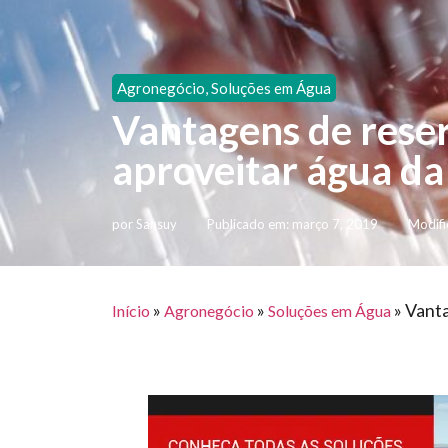
Agronegócio
,
Soluções em Água
Vantagens de reser
aproveitar água da
por
Sansuy
Publicado em:
março 7, 2019
Modifi
»
»
»
Vanta
Início
Agronegócio
Soluções em Água