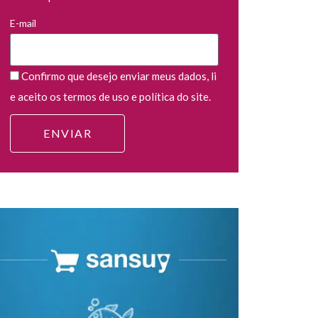
E-mail
Confirmo que desejo enviar meus dados, li
e aceito os termos de uso e política do site.