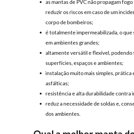
as mantas de PVC não propagam fogo e
reduzir os riscos em caso de um inciden
corpo de bombeiros;
é totalmente impermeabilizada, o que 
em ambientes grandes;
altamente versátil e flexível, podendo 
superfícies, espaços e ambientes;
instalação muito mais simples, prática
asfálticas;
resistência e alta durabilidade contra
reduz a necessidade de soldas e, con
dos ambientes.
Qual a melhor manta de