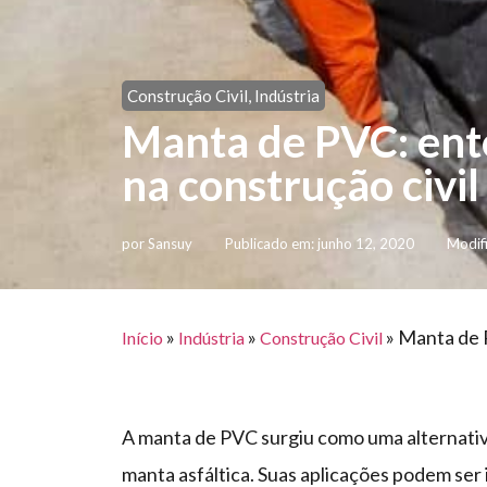
Construção Civil
,
Indústria
Manta de PVC: ent
na construção civil
por
Sansuy
Publicado em:
junho 12, 2020
Modif
»
»
»
Manta de P
Início
Indústria
Construção Civil
A manta de PVC surgiu como uma alternativa 
manta asfáltica. Suas aplicações podem ser