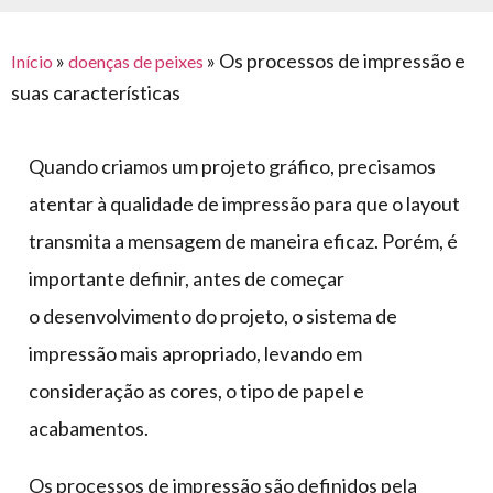
para
e logística
premiações
feira
offshore
o
armazenagem
»
»
Os processos de impressão e
Início
doenças de peixes
eventos
agronegócio
toldos
construção
suas características
lonas
civil
vida
piscinas
Quando criamos um projeto gráfico, precisamos
de
mercado
caminhoneiro
atentar à qualidade de impressão para que o layout
automotivo
transmita a mensagem de maneira eficaz. Porém, é
móveis,
importante definir, antes de começar
calçados,
o desenvolvimento do projeto, o sistema de
epi's
impressão mais apropriado, levando em
e
lonas
consideração as cores, o tipo de papel e
multiúso
acabamentos.
Os processos de impressão são definidos pela