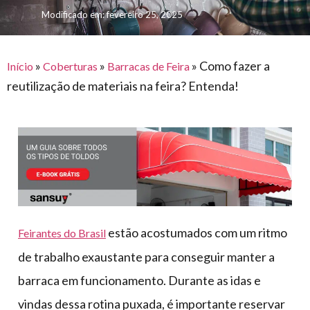
para
e logística
Modificado em: fevereiro 25, 2025
premiações
feira
offshore
o
armazenagem
eventos
agronegócio
toldos
construção
lonas
»
»
»
Como fazer a
civil
Início
Coberturas
Barracas de Feira
reutilização de materiais na feira? Entenda!
vida
piscinas
de
mercado
caminhoneiro
automotivo
móveis,
calçados,
epi's
e
estão acostumados com um ritmo
Feirantes do Brasil
lonas
de trabalho exaustante para conseguir manter a
multiúso
barraca em funcionamento. Durante as idas e
vindas dessa rotina puxada, é importante reservar