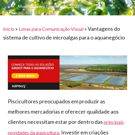
para
e logística
Modificado em: fevereiro 25, 2025
premiações
feira
offshore
o
armazenagem
eventos
agronegócio
toldos
construção
lonas
»
»
Vantagens do
civil
Início
Lonas para Comunicação Visual
sistema de cultivo de microalgas para o aquanegócio
vida
piscinas
de
mercado
caminhoneiro
automotivo
móveis,
calçados,
epi's
e
Piscicultores preocupados em produzir as
lonas
melhores mercadorias e oferecer qualidade aos
multiúso
clientes necessitam estar por dentro das
principais
. Investir em criações
novidades da aquicultura