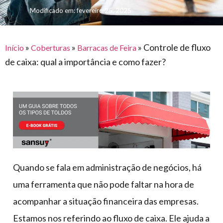
para
e logística
Modificado em: fevereiro 25, 2025
premiações
feira
offshore
o
armazenagem
eventos
agronegócio
toldos
construção
lonas
»
»
»
Controle de fluxo
civil
Início
Coberturas
Barracas de Feira
de caixa: qual a importância e como fazer?
vida
piscinas
de
mercado
caminhoneiro
automotivo
móveis,
calçados,
epi's
e
Quando se fala em administração de negócios, há
lonas
uma ferramenta que não pode faltar na hora de
multiúso
acompanhar a situação financeira das empresas.
Estamos nos referindo ao fluxo de caixa. Ele ajuda a